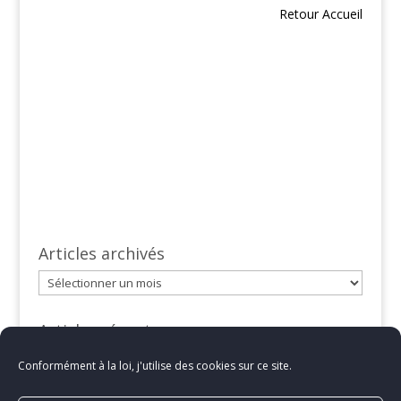
Retour Accueil
Articles archivés
Articles
archivés
Articles récents
L’interview Live avec Denis de Bullednature sur
Conformément à la loi, j'utilise des cookies sur ce site.
Instagram
13 février 2025