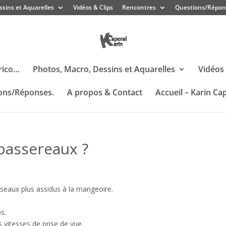
ssins et Aquarelles
Vidéos & Clips
Rencontres
Questions/Répon
rico…
Photos, Macro, Dessins et Aquarelles
Vidéos 
ons/Réponses.
A propos & Contact
Accueil – Karin Ca
passereaux ?
 oiseaux plus assidus à la mangeoire.
s.
s vitesses de prise de vue.