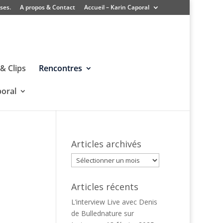
ses.
A propos & Contact
Accueil – Karin Caporal
& Clips
Rencontres
poral
Articles archivés
Articles
archivés
Articles récents
L’interview Live avec Denis
de Bullednature sur