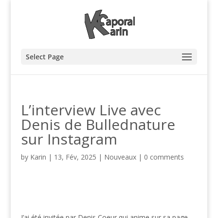
Select Page
L’interview Live avec
Denis de Bullednature
sur Instagram
by
Karin
|
13, Fév, 2025
|
Nouveaux
|
0 comments
J’ai été invitée par Denis Coeur qui anime sur sa page