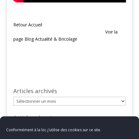
Retour Accueil
Voir la
page Blog Actualité & Bricolage
Articles archivés
Articles
archivés
Articles récents
L’interview Live avec Denis de Bullednature sur
Conformément à la loi, j'utilise des cookies sur ce site.
Instagram
13 février 2025