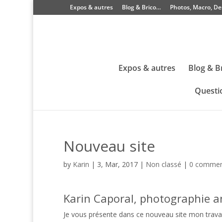
Expos & autres
Blog & Brico…
Photos, Macro, De
Expos & autres
Blog & B
Questi
Nouveau site
by
Karin
|
3, Mar, 2017
|
Non classé
|
0 commen
Karin Caporal, photographie an
Je vous présente dans ce nouveau site mon trava