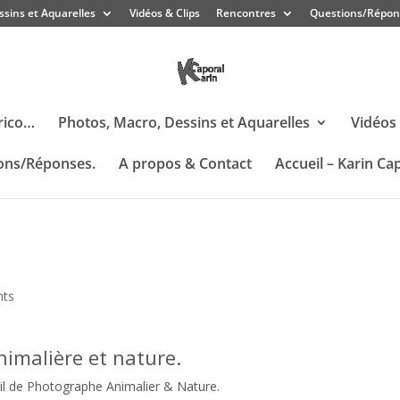
ssins et Aquarelles
Vidéos & Clips
Rencontres
Questions/Répon
rico…
Photos, Macro, Dessins et Aquarelles
Vidéos 
ons/Réponses.
A propos & Contact
Accueil – Karin Ca
ts
imalière et nature.
il de Photographe Animalier & Nature.