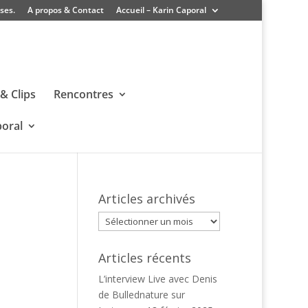
ses.
A propos & Contact
Accueil – Karin Caporal
& Clips
Rencontres
poral
Articles archivés
Articles
archivés
Articles récents
L’interview Live avec Denis
de Bullednature sur