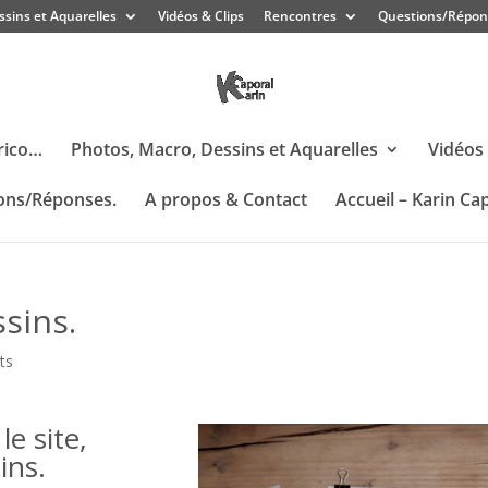
ssins et Aquarelles
Vidéos & Clips
Rencontres
Questions/Répon
rico…
Photos, Macro, Dessins et Aquarelles
Vidéos 
ons/Réponses.
A propos & Contact
Accueil – Karin Ca
sins.
ts
le site,
ins.