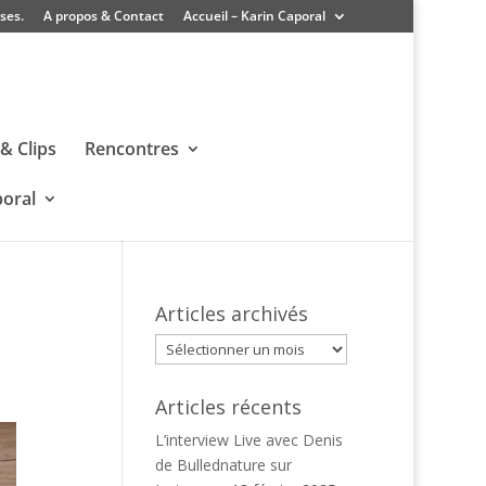
ses.
A propos & Contact
Accueil – Karin Caporal
& Clips
Rencontres
poral
Articles archivés
Articles
archivés
Articles récents
L’interview Live avec Denis
de Bullednature sur